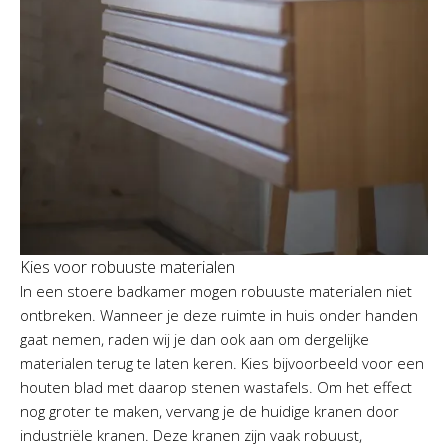
Kies voor robuuste materialen
In een stoere badkamer mogen robuuste materialen niet
ontbreken. Wanneer je deze ruimte in huis onder handen
gaat nemen, raden wij je dan ook aan om dergelijke
materialen terug te laten keren. Kies bijvoorbeeld voor een
houten blad met daarop stenen wastafels. Om het effect
nog groter te maken, vervang je de huidige kranen door
industriële kranen. Deze kranen zijn vaak robuust,