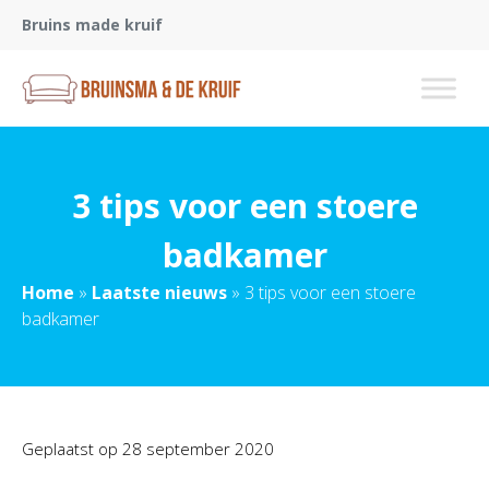
Bruins made kruif
3 tips voor een stoere
badkamer
Home
»
Laatste nieuws
»
3 tips voor een stoere
badkamer
Geplaatst op
28 september 2020