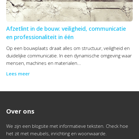
Afzetlint in de bouw: veiligheid, communicatie
en professionaliteit in één
Op een bouwplaats draait alles om structuur, veiligheid en
duidelijke communicatie. In een dynamische omgeving waar
mensen, machines en materialen...
Lees meer
Over ons
We zijn een blogsite met informatieve teksten. Check hoe
het zit met meubels, inrichting en woonwaarde.