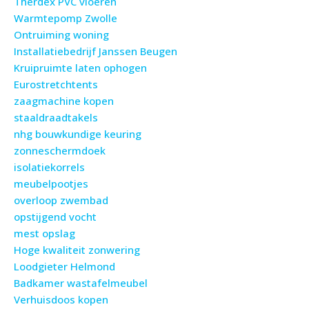
Therdex PVC vloeren
Warmtepomp Zwolle
Ontruiming woning
Installatiebedrijf Janssen Beugen
Kruipruimte laten ophogen
Eurostretchtents
zaagmachine kopen
staaldraadtakels
nhg bouwkundige keuring
zonneschermdoek
isolatiekorrels
meubelpootjes
overloop zwembad
opstijgend vocht
mest opslag
Hoge kwaliteit zonwering
Loodgieter Helmond
Badkamer wastafelmeubel
Verhuisdoos kopen