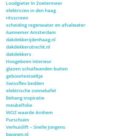
Loodgieter In Zoetermeer
elektricien in den haag
ritsscreen
scheiding regenwater en afvalwater
Aannemer Amsterdam
dakdekkerijdenhaag.nl
dakdekkerutrecht.nl
dakdekkers
Hoogebeen Interieur
glazen schuifwanden buiten
geboortestoeltje
Swissflex bedden
elektrische zonneluifel
Behang inspiratie
meubelfolie
WOZ waarde Arnhem
Purschuim
Verhuislift – Snelle Jongens
bwonen.nl