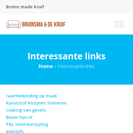
Bruins made kruif
Interessante links
Home
»
Interessante links
raambekleding op maat
Kunststof Kozijnen Someren
coating van gevels
Bouw-tips.nl
P&L Interieurstyling
geerlofs