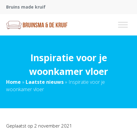
Bruins made kruif
Inspiratie voor je
woonkamer vloer
Home
»
Laatste nieuws
»
Inspiratie voor je
woonkamer vloer
Geplaatst op
2 november 2021