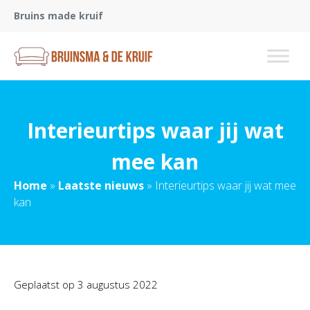
Bruins made kruif
Interieurtips waar jij wat
mee kan
Home
»
Laatste nieuws
»
Interieurtips waar jij wat mee
kan
Geplaatst op
3 augustus 2022