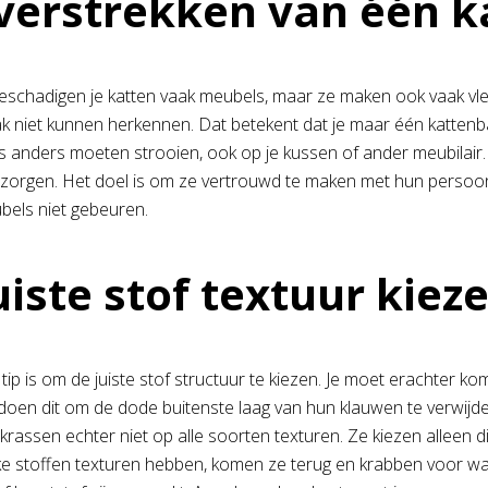
verstrekken van één k
beschadigen je katten vaak meubels, maar ze maken ook vaak vle
k niet kunnen herkennen. Dat betekent dat je maar één kattenba
s anders moeten strooien, ook op je kussen of ander meubilair.
 zorgen. Het doel is om ze vertrouwd te maken met hun persoon
bels niet gebeuren.
uiste stof textuur kiez
tip is om de juiste stof structuur te kiezen. Je moet erachter 
doen dit om de dode buitenste laag van hun klauwen te verwijd
krassen echter niet op alle soorten texturen. Ze kiezen alleen 
e stoffen texturen hebben, komen ze terug en krabben voor wa