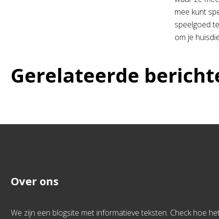
mee kunt spel
speelgoed te
om je huisdier
Gerelateerde bericht
Over ons
We zijn een blogsite met informatieve teksten. Check hoe he