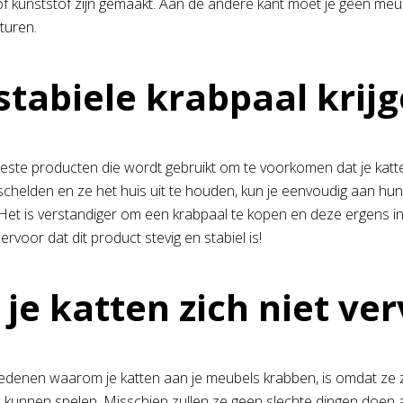
 of kunststof zijn gemaakt. Aan de andere kant moet je geen meu
turen.
stabiele krabpaal krij
este producten die wordt gebruikt om te voorkomen dat je katten
e schelden en ze het huis uit te houden, kun je eenvoudig aan hu
Het is verstandiger om een ​​krabpaal te kopen en deze ergens i
ervoor dat dit product stevig en stabiel is!
 je katten zich niet ver
edenen waarom je katten aan je meubels krabben, is omdat ze zi
kunnen spelen. Misschien zullen ze geen slechte dingen doen als 