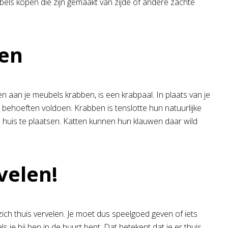
bels kopen die zijn gemaakt van zijde of andere zachte
gen
 aan je meubels krabben, is een krabpaal. In plaats van je
n behoeften voldoen. Krabben is tenslotte hun natuurlijke
n huis te plaatsen. Katten kunnen hun klauwen daar wild
velen!
ch thuis vervelen. Je moet dus speelgoed geven of iets
je bij hen in de buurt bent. Dat betekent dat je er thuis