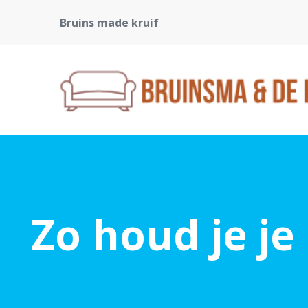
Bruins made kruif
Zo houd je j