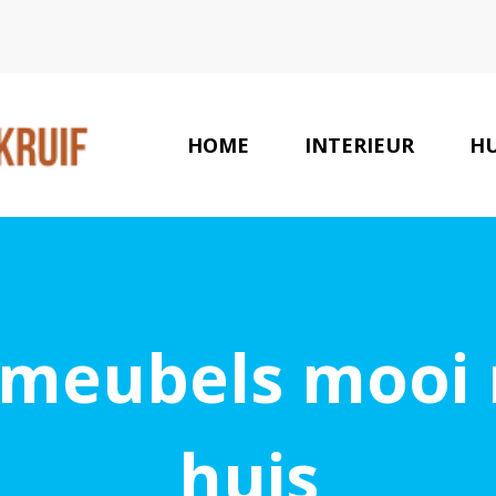
HOME
INTERIEUR
HU
e meubels mooi 
huis