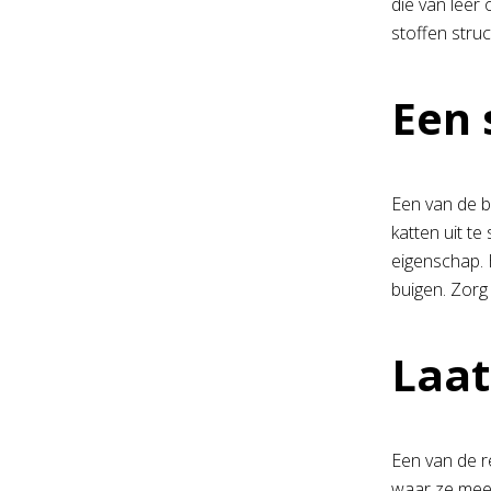
die van leer
stoffen struc
Een 
Een van de b
katten uit t
eigenschap. 
buigen. Zorg 
Laat
Een van de r
waar ze mee 