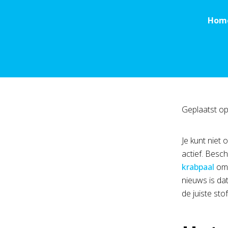
Hom
Geplaatst o
Je kunt niet 
actief. Besc
krabpaal
om 
nieuws is da
de juiste sto