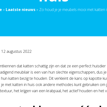
e
»
Laatste nieuws
»
Zo houd je je meubels mooi met katten i
p
12 augustus 2022
ontkennen dat katten schattig zijn en dat ze een perfect huisdier
hadigend meubilair is een van hun slechte eigenschappen, dus 
hun katten bezig te houden. Dit verkleint de kans op kapotte k
t je met katten in huis ook andere methodes kunt gebruiken om
ftextuur, het krijgen van een krabpaal, het actief houden en het 