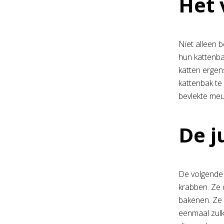
Het 
Niet alleen 
hun kattenba
katten ergen
kattenbak te
bevlekte meu
De j
De volgende 
krabben. Ze 
bakenen. Ze 
eenmaal zulk