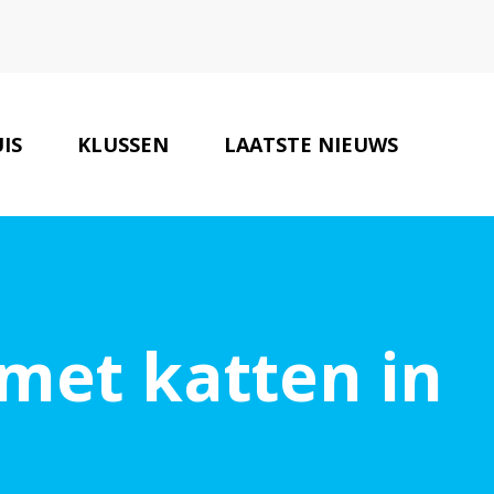
IS
KLUSSEN
LAATSTE NIEUWS
BOUW VERBOUW TIPS
CONTACT
met katten in