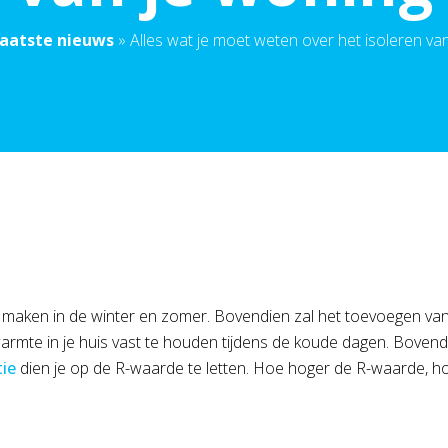
aatste nieuws
»
Alles wat je moet weten over het isoleren va
e maken in de winter en zomer. Bovendien zal het toevoegen van i
warmte in je huis vast te houden tijdens de koude dagen. Boven
tie
dien je op de R-waarde te letten. Hoe hoger de R-waarde, hoe b