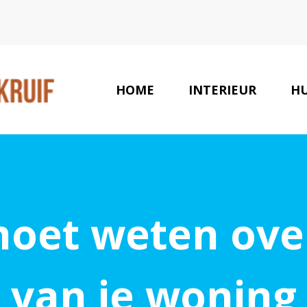
HOME
INTERIEUR
HU
moet weten ove
van je woning