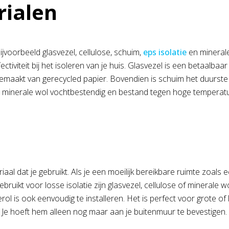
rialen
bijvoorbeeld glasvezel, cellulose, schuim,
eps isolatie
en minerale
iviteit bij het isoleren van je huis. Glasvezel is een betaalbaa
is gemaakt van gerecycled papier. Bovendien is schuim het duurste
 is minerale wol vochtbestendig en bestand tegen hoge temperat
l dat je gebruikt. Als je een moeilijk bereikbare ruimte zoals een
uikt voor losse isolatie zijn glasvezel, cellulose of minerale wol
ierol is ook eenvoudig te installeren. Het is perfect voor grote o
. Je hoeft hem alleen nog maar aan je buitenmuur te bevestigen.