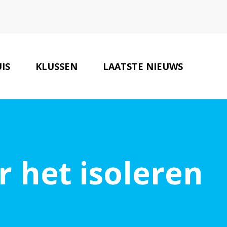
IS
KLUSSEN
LAATSTE NIEUWS
BOUW VERBOUW TIPS
CONTACT
r het isoleren