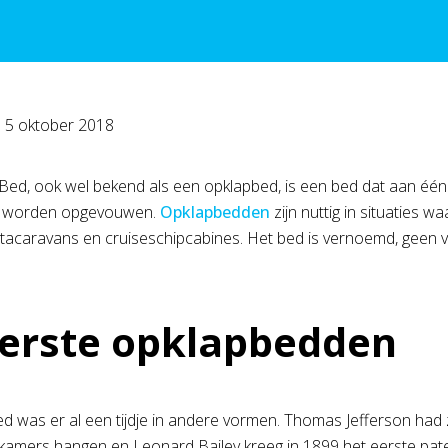
p
5 oktober 2018
ed, ook wel bekend als een opklapbed, is een bed dat aan één k
n worden opgevouwen.
Opklapbedden
zijn nuttig in situaties 
stacaravans en cruiseschipcabines. Het bed is vernoemd, geen
erste opklapbedden
d was er al een tijdje in andere vormen. Thomas Jefferson had 
kamers hangen en Leonard Bailey kreeg in 1899 het eerste pate