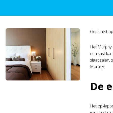
Geplaatst o
Het Murphy B
een kast ka
slaapzalen, 
Murphy.
De e
Het opklapbe
van de slaap