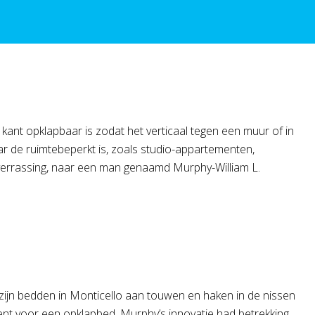
ant opklapbaar is zodat het verticaal tegen een muur of in
waar de ruimtebeperkt is, zoals studio-appartementen,
 verrassing, naar een man genaamd Murphy-William L.
zijn bedden in Monticello aan touwen en haken in de nissen
nt voor een opklapbed. Murphy’s innovatie had betrekking