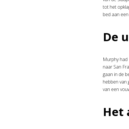
tot het opkl
bed aan een
De u
Murphy had e
naar San Fra
gaan in de b
hebben van g
van een vou
Het 