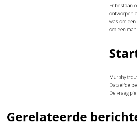
Er bestaan o
ontworpen om
was om een v
om een manie
Star
Murphy trouw
Datzelfde be
De vraag piek
Gerelateerde bericht