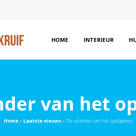
HOME
INTERIEUR
HU
inder van het o
Home
»
Laatste nieuws
»
De uitvinder van het opklapbed