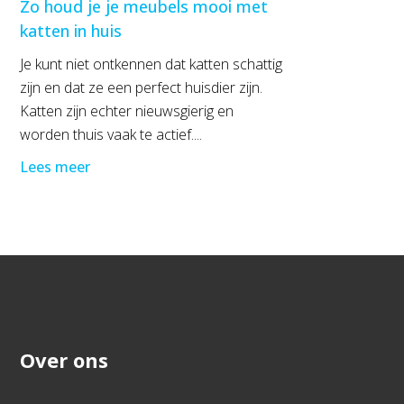
Zo houd je je meubels mooi met
katten in huis
Je kunt niet ontkennen dat katten schattig
zijn en dat ze een perfect huisdier zijn.
Katten zijn echter nieuwsgierig en
worden thuis vaak te actief....
Lees meer
Over ons