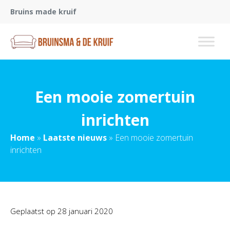
Bruins made kruif
Een mooie zomertuin
inrichten
Home
»
Laatste nieuws
»
Een mooie zomertuin
inrichten
Geplaatst op
28 januari 2020