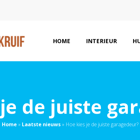
HOME
INTERIEUR
HU
je de juiste g
Home
»
Laatste nieuws
»
Hoe kies je de juiste garagedeur?