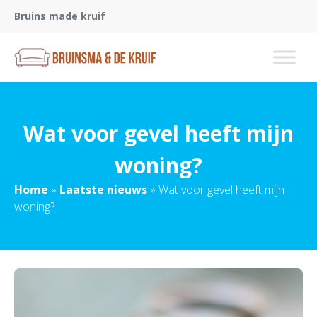
Bruins made kruif
Wat voor gevel heeft mijn
woning?
Home
»
Laatste nieuws
»
Wat voor gevel heeft mijn
woning?